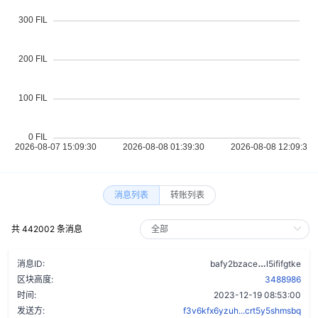
消息列表
转账列表
共 442002 条消息
bdvjlgov
消息ID:
bafy2bzace
l5ififgtke
区块高度:
3488986
时间:
2023-12-19 08:53:00
发送方:
f3v6kfx6yzuh...crt5y5shmsbq