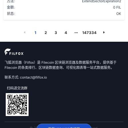
方法:
ExtendSectorExpiration2
金额:
0 FIL
状态:
OK
1
2
3
4
147334
飞狐浏览器（Filfox）是 Filecoin 区块链浏览器及数据服务平台，提供基于
Filecoin 的各类排行、区块链数据查询、可视化图表等一站式数据服务。
联系方式: contact@filfox.io
扫码进交流群
© 2020 FilFox Project. All Rights Reserved.