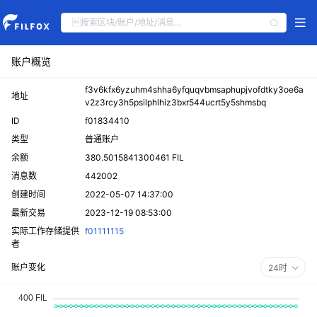
账户概览
f3v6kfx6yzuhm4shha6yfquqvbmsaphupjvofdtky3oe6a
地址
v2z3rcy3h5psilphlhiz3bxr544ucrt5y5shmsbq
ID
f01834410
类型
普通账户
余额
380.5015841300461 FIL
消息数
442002
创建时间
2022-05-07 14:37:00
最新交易
2023-12-19 08:53:00
实际工作存储提供
f01111115
者
账户变化
24时