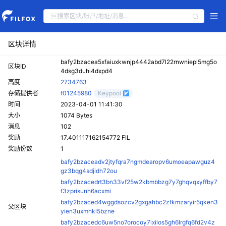
区块详情
bafy2bzacea5xfaiuxkwnjp4442abd7l22rnwniepl5mg5o
区块ID
4dsg3duhi4dxpd4
高度
2734763
存储提供者
f01245980
Keypool
时间
2023-04-01 11:41:30
大小
1074 Bytes
消息
102
奖励
17.401117162154772 FIL
奖励份数
1
bafy2bzaceadv2jtyfqra7ngmdearopv6umoeapawguz4
gz3bqg4sdjidh72ou
bafy2bzacedrt3bn33vf25w2kbmbbzg7y7ghqvqxyffby7
f3zprisunh6acxmi
bafy2bzaced4wggdsozcv2gxgahbc2zfkmzaryir5qken3
父区块
yien3uxmhkl5bzne
bafy2bzacedc6uw5no7orocoy7ixilos5gh6lrgfq6fd2v4z