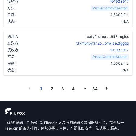
接收方:
f01933917
方法:
ProveCommitSector
金额:
4.5302 FIL
状态:
N/A
crgkhagelc
消息ID:
bafy2bzace
643jroglss
发送方:
f3vm5npy3h2o...bmkjze2fggqq
接收方:
f01933917
方法:
ProveCommitSector
金额:
4.5302 FIL
状态:
N/A
1
2
3
4
34
飞狐浏览器（Filfox）是 Filecoin 区块链浏览器及数据服务平台，提供基于
Filecoin 的各类排行、区块链数据查询、可视化图表等一站式数据服务。