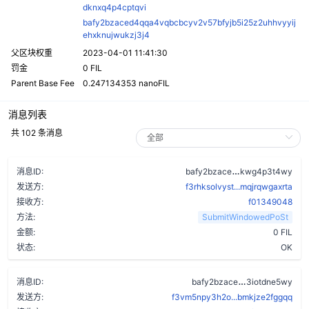
dknxq4p4cptqvi
bafy2bzaced4qqa4vqbcbcyv2v57bfyjb5i25z2uhhvyyij
ehxknujwukzj3j4
父区块权重
2023-04-01 11:41:30
罚金
0 FIL
Parent Base Fee
0.247134353 nanoFIL
消息列表
共 102 条消息
asi3dkr3wl4tz
消息ID:
bafy2bzace
kwg4p3t4wy
发送方:
f3rhksolvyst...mqjrqwgaxrta
接收方:
f01349048
方法:
SubmitWindowedPoSt
金额:
0 FIL
状态:
OK
d4gnxmrakx4
消息ID:
bafy2bzace
3iotdne5wy
发送方:
f3vm5npy3h2o...bmkjze2fggqq