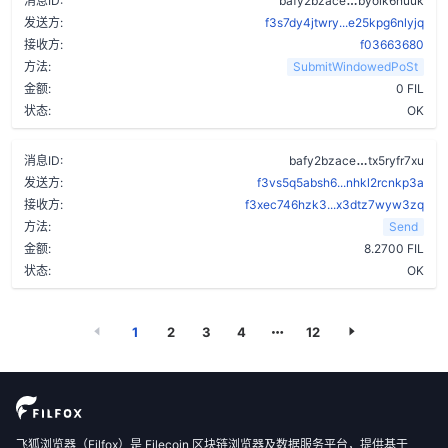
消息ID:
bafy2bzace
byoik6nuuk
发送方:
f3s7dy4jtwry...e25kpg6nlyjq
接收方:
f03663680
方法:
SubmitWindowedPoSt
金额:
0 FIL
状态:
OK
a7ppt3kmhu
消息ID:
bafy2bzace
tx5ryfr7xu
发送方:
f3vs5q5absh6...nhkl2rcnkp3a
接收方:
f3xec746hzk3...x3dtz7wyw3zq
方法:
Send
金额:
8.2700 FIL
状态:
OK
1
2
3
4
12
飞狐浏览器（Filfox）是 Filecoin 区块链浏览器及数据服务平台，提供基于