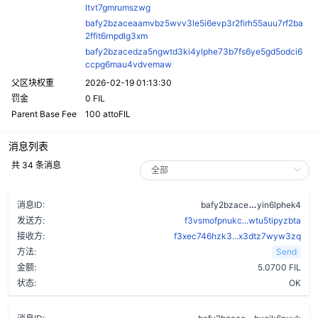
ltvt7gmrumszwg
bafy2bzaceaamvbz5wvv3le5i6evp3r2firh55auu7rf2ba
2ffit6rnpdlg3xm
bafy2bzacedza5ngwtd3ki4ylphe73b7fs6ye5gd5odci6
ccpg6mau4vdvemaw
父区块权重
2026-02-19 01:13:30
罚金
0 FIL
Parent Base Fee
100 attoFIL
消息列表
共 34 条消息
d3lbz74gydd
消息ID:
bafy2bzace
yin6lphek4
发送方:
f3vsmofpnukc...wtu5tipyzbta
接收方:
f3xec746hzk3...x3dtz7wyw3zq
方法:
Send
金额:
5.0700 FIL
状态:
OK
cdh5oi4n4dxn