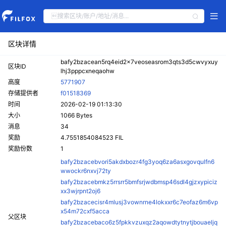
区块详情
bafy2bzacean5rq4eid2x7veoseasrom3qts3d5cwvyxuy
区块ID
lhj3pppcxneqaohw
高度
5771907
存储提供者
f01518369
时间
2026-02-19 01:13:30
大小
1066 Bytes
消息
34
奖励
4.7551854084523 FIL
奖励份数
1
bafy2bzacebvori5akdxbozr4fg3yoq6za6asxgovqulfn6
wwockr6nxvj72ty
bafy2bzacebmkz5rrsrr5bmfsrjwdbmsp46sdl4gjzxypiciz
xx3wjrpnt2oj6
bafy2bzacecisr4mlusj3vownrne4lokxxr6c7eofaz6m6vp
x54m72cxf5acca
父区块
bafy2bzacebaco6z5fpkkvzuxqz2aqowdtytnytjbouaeljq