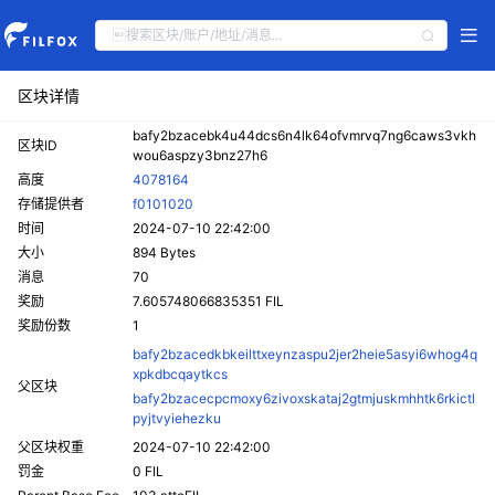
区块详情
bafy2bzacebk4u44dcs6n4lk64ofvmrvq7ng6caws3vkh
区块ID
wou6aspzy3bnz27h6
高度
4078164
存储提供者
f0101020
时间
2024-07-10 22:42:00
大小
894 Bytes
消息
70
奖励
7.605748066835351 FIL
奖励份数
1
bafy2bzacedkbkeilttxeynzaspu2jer2heie5asyi6whog4q
xpkdbcqaytkcs
父区块
bafy2bzacecpcmoxy6zivoxskataj2gtmjuskmhhtk6rkictl
pyjtvyiehezku
父区块权重
2024-07-10 22:42:00
罚金
0 FIL