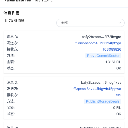
Parent Base Fee
103 attoFIL
消息列表
共 70 条消息
d5hxlzc4vc
消息ID:
bafy2bzace
2l72lbvgrc
发送方:
f3rib5hsppm4...h66lx4lyfzga
接收方:
f03089826
方法:
ProveCommitSector
金额:
1.3161 FIL
状态:
OK
dvpcgw72m3
消息ID:
bafy2bzace
i6mogfikys
发送方:
f3qtxbpi6nvx...fi4gwb45ppwa
接收方:
f05
方法:
PublishStorageDeals
金额:
0 FIL
状态:
OK
b6mrdqiydsr