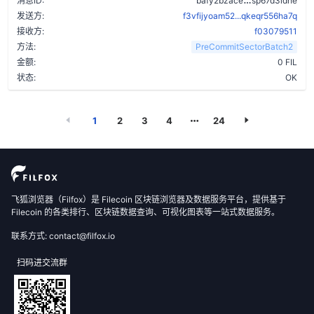
消息ID:
bafy2bzace
sp67d3idhe
发送方:
f3vfijyoam52...qkeqr556ha7q
接收方:
f03079511
方法:
PreCommitSectorBatch2
金额:
0 FIL
状态:
OK
1
2
3
4
24
飞狐浏览器（Filfox）是 Filecoin 区块链浏览器及数据服务平台，提供基于
Filecoin 的各类排行、区块链数据查询、可视化图表等一站式数据服务。
联系方式: contact@filfox.io
扫码进交流群