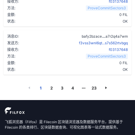
接收方:
f03137648
方法:
ProveCommitSectors3
金额:
0 FIL
状态:
OK
cz66glbbsescbg
消息ID:
bafy2bzace
a7r2q4a7wm
发送方:
f3vss3wnl6qt...s7s562rtvbgq
接收方:
f03137648
方法:
ProveCommitSectors3
金额:
0 FIL
状态:
OK
1
2
3
4
23
飞狐浏览器（Filfox）是 Filecoin 区块链浏览器及数据服务平台，提供基于
Filecoin 的各类排行、区块链数据查询、可视化图表等一站式数据服务。