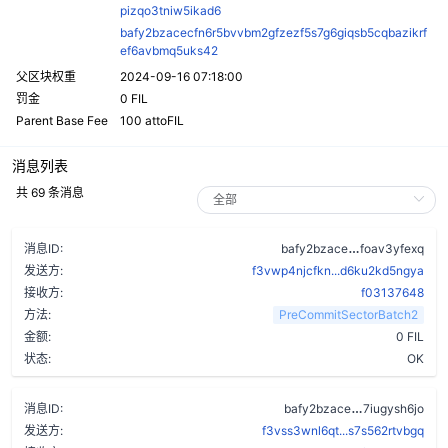
pizqo3tniw5ikad6
bafy2bzacecfn6r5bvvbm2gfzezf5s7g6giqsb5cqbazikrf
ef6avbmq5uks42
父区块权重
2024-09-16 07:18:00
罚金
0 FIL
Parent Base Fee
100 attoFIL
消息列表
共 69 条消息
barax2xknl4
消息ID:
bafy2bzace
foav3yfexq
发送方:
f3vwp4njcfkn...d6ku2kd5ngya
接收方:
f03137648
方法:
PreCommitSectorBatch2
金额:
0 FIL
状态:
OK
azrcboej5o
消息ID:
bafy2bzace
7iugysh6jo
发送方:
f3vss3wnl6qt...s7s562rtvbgq