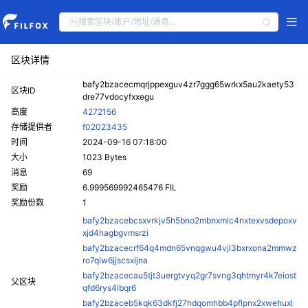
区块详情
bafy2bzacecmqrjppexguv4zr7ggg65wrkx5au2kaety53
区块ID
dre77vdocyfxxegu
高度
4272156
存储提供者
f02023435
时间
2024-09-16 07:18:00
大小
1023 Bytes
消息
69
奖励
6.999569992465476 FIL
奖励份数
1
bafy2bzacebcsxvrkjv5h5bno2mbnxmlc4nxtexvsdepoxv
xjd4hagbgvmsrzi
bafy2bzacecrf64q4mdn65vnqgwu4vjl3bxrxona2mmwz
ro7qiw6jjscsxijna
bafy2bzacecau5tjt3uergtvyq2gr7svng3qhtmyr4k7eiost
父区块
qfd6rys4lbqr6
bafy2bzaceb5kqk63dkfj27hdqomhbb4pflpnx2xwehuxl