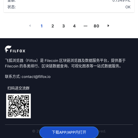
金额:
0.1349 FIL
状态:
OK
1
2
3
4
80
飞狐浏览器（Filfox）是 Filecoin 区块链浏览器及数据服务平台，提供基于
Filecoin 的各类排行、区块链数据查询、可视化图表等一站式数据服务。
联系方式: contact@filfox.io
扫码进交流群
© 2020 FilFox Project. All Rights Reserved.
下载APP/APP内打开
沪ICP备2024102876号-1