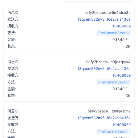
btmbd2svyhni
消息ID:
bafy2bzace
w5n4tdse3c
发送方:
f3qcem532nv5...l6e2vsls436a
接收方:
f0409069
方法:
PreCommitSector
金额:
0.1349 FIL
状态:
OK
drpyoqjlf36
消息ID:
bafy2bzace
n3jc4rpyk4
发送方:
f3qcem532nv5...l6e2vsls436a
接收方:
f0409069
方法:
PreCommitSector
金额:
0.1349 FIL
状态:
OK
b67w7chkw2
消息ID:
bafy2bzace
zmfijes5h2
发送方:
f3qcem532nv5...l6e2vsls436a
接收方:
f0409069
方法:
PreCommitSector