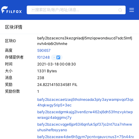
区块详情
bafy2bzacecns3kezgnladjl5mziqowondxucd7sdc5lmfj
区块ID
nvh4nb6r2trhnhe
高度
590657
存储提供者
f01248
-
时间
2021-03-18 00:08:30
大小
1331 Bytes
消息
238
奖励
24.8221415034581 FIL
奖励份数
1
bafy2bzacecaetzaq5tholneoada3ply3aywampvqof3qs
4hqkwgy5rip5x3ec
bafy2bzacedgrmkajg2lven6zrw462xj6dh53fmzvyktwp
wraxgz4abggmvj7y
bafy2bzacecvqge6jpr63i6qnfuk5pf37jo2nt7lza7nhww
uhusihefbsyyano
bafy2bzaceaw4dw6h5gym7pcntvqauvcnus3x75n44rv