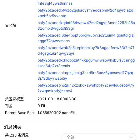
fnfe3ql4yws6irnnas
bafy2bzacedbfwzo2qglsrqysfiyedozpmlv2d4jqyrciazo
kpeb5br5vvaptq
bafy2bzacedxqdotfl64wmw47md2bgvc3mqn2252b25a
父区块
3zqmbl3wg5txfi53gi
bafy2bzacecj6de4bopf5prdjwupvcjq2tuum4igpmtdigiz
eqgq77q4wvmahs
bafy2bzacedwnk2p5kvpidpmiuy7k3ogaafvew53t7m7f
d4gagxukr4qwg3qyi
bafy2bzacedk3lldppzntnkkpg6mwlws5whsb5rsycnngg
ssoa64p7zt3ecais
bafy2bzaceaakqpzljsrpjg3hkr5irn5pez6ybesevd77qzq
3j73dbyywzoi5y
bafy2bzacebho2kn2kzskd7zwohpt4y2cewlduosotw7y
2xwtpmkptfyjzzbe4
父区块权重
2021-03-18 00:08:30
罚金
0 FIL
Parent Base Fee
1.085620302 nanoFIL
消息列表
共 238 条消息