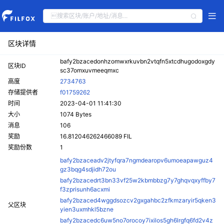
区块详情
bafy2bzacedonhzomwxrkuvbn2vtqfn5xtcdhugodoxgdy
区块ID
sc37omxuvmeeqmxc
高度
2734763
存储提供者
f01759262
时间
2023-04-01 11:41:30
大小
1074 Bytes
消息
106
奖励
16.812046262466089 FIL
奖励份数
1
bafy2bzaceadv2jtyfqra7ngmdearopv6umoeapawguz4
gz3bqg4sdjidh72ou
bafy2bzacedrt3bn33vf25w2kbmbbzg7y7ghqvqxyffby7
f3zprisunh6acxmi
bafy2bzaced4wggdsozcv2gxgahbc2zfkmzaryir5qken3
父区块
yien3uxmhkl5bzne
bafy2bzacedc6uw5no7orocoy7ixilos5gh6lrgfq6fd2v4z