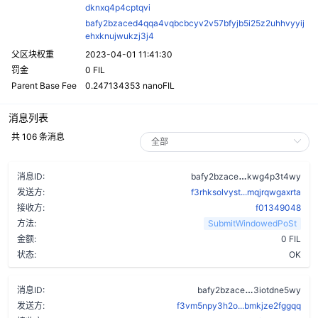
dknxq4p4cptqvi
bafy2bzaced4qqa4vqbcbcyv2v57bfyjb5i25z2uhhvyyij
ehxknujwukzj3j4
父区块权重
2023-04-01 11:41:30
罚金
0 FIL
Parent Base Fee
0.247134353 nanoFIL
消息列表
共 106 条消息
asi3dkr3wl4tz
消息ID:
bafy2bzace
kwg4p3t4wy
发送方:
f3rhksolvyst...mqjrqwgaxrta
接收方:
f01349048
方法:
SubmitWindowedPoSt
金额:
0 FIL
状态:
OK
d4gnxmrakx4
消息ID:
bafy2bzace
3iotdne5wy
发送方:
f3vm5npy3h2o...bmkjze2fggqq