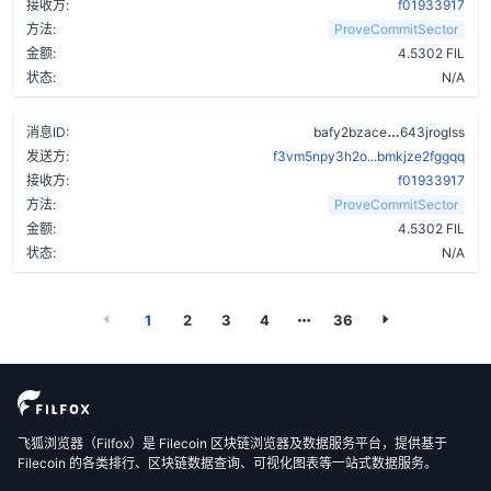
接收方:
f01933917
方法:
ProveCommitSector
金额:
4.5302 FIL
状态:
N/A
crgkhagelc
消息ID:
bafy2bzace
643jroglss
发送方:
f3vm5npy3h2o...bmkjze2fggqq
接收方:
f01933917
方法:
ProveCommitSector
金额:
4.5302 FIL
状态:
N/A
1
2
3
4
36
飞狐浏览器（Filfox）是 Filecoin 区块链浏览器及数据服务平台，提供基于
Filecoin 的各类排行、区块链数据查询、可视化图表等一站式数据服务。