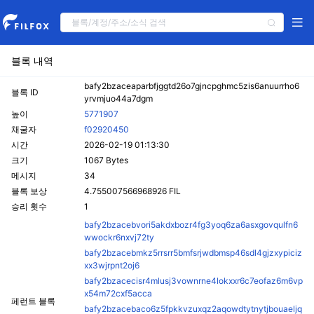
블록 내역
bafy2bzaceaparbfjggtd26o7gjncpghmc5zis6anuurrho6
블록 ID
yrvmjuo44a7dgm
높이
5771907
채굴자
f02920450
시간
2026-02-19 01:13:30
크기
1067 Bytes
메시지
34
블록 보상
4.755007566968926 FIL
승리 횟수
1
bafy2bzacebvori5akdxbozr4fg3yoq6za6asxgovqulfn6
wwockr6nxvj72ty
bafy2bzacebmkz5rrsrr5bmfsrjwdbmsp46sdl4gjzxypiciz
xx3wjrpnt2oj6
bafy2bzacecisr4mlusj3vownrne4lokxxr6c7eofaz6m6vp
x54m72cxf5acca
페런트 블록
bafy2bzacebaco6z5fpkkvzuxqz2aqowdtytnytjbouaeljq