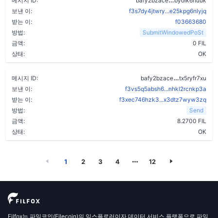
메시지 ID:
bafy2bzace
byoik6nuuk
보낸 이:
f3s7dy4jtwry...e25kpg6nlyjq
받는 이:
f03663680
방법:
SubmitWindowedPoSt
금액:
0 FIL
상태:
OK
a7ppt3kmhu
메시지 ID:
bafy2bzace
tx5ryfr7xu
보낸 이:
f3vs5q5absh6...nhkl2rcnkp3a
받는 이:
f3xec746hzk3...x3dtz7wyw3zq
방법:
Send
금액:
8.2700 FIL
상태:
OK
1
2
3
4
12
Filfox는 파일코인(Filecoin)의 익스플로러이자 데이터 서비스 플랫폼으로 파일