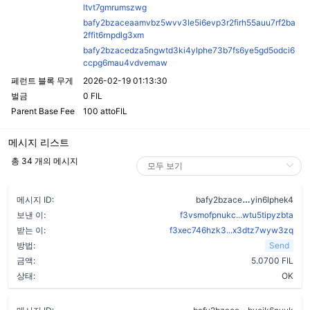
ltvt7gmrumszwg
bafy2bzaceaamvbz5wvv3le5i6evp3r2firh55auu7rf2ba
2ffit6rnpdlg3xm
bafy2bzacedza5ngwtd3ki4ylphe73b7fs6ye5gd5odci6
ccpg6mau4vdvemaw
페런트 블록 무게
2026-02-19 01:13:30
벌금
0 FIL
Parent Base Fee
100 attoFIL
메시지 리스트
총 34 개의 메시지
d3lbz74gydd
메시지 ID:
bafy2bzace
yin6lphek4
보낸 이:
f3vsmofpnukc...wtu5tipyzbta
받는 이:
f3xec746hzk3...x3dtz7wyw3zq
방법:
Send
금액:
5.0700 FIL
상태:
OK
cdh5oi4n4dxn